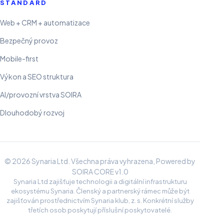
STANDARD
Web + CRM + automatizace
Bezpečný provoz
Mobile-first
Výkon a SEO struktura
AI/provozní vrstva SOIRA
Dlouhodobý rozvoj
© 2026 Synaria Ltd. Všechna práva vyhrazena, Powered by
SOIRA CORE v1.0
Synaria Ltd zajišťuje technologii a digitální infrastrukturu
ekosystému Synaria. Členský a partnerský rámec může být
zajišťován prostřednictvím Synaria klub, z. s. Konkrétní služby
třetích osob poskytují příslušní poskytovatelé.